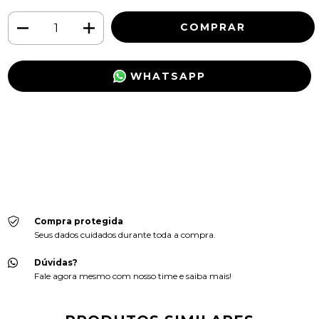
WHATSAPP
Meios de envio
ALTERAR CEP
Entregas para o CEP:
CALCULAR
Faça login
e use seus dados de entrega
Não sei meu CEP
Compra protegida
Seus dados cuidados durante toda a compra.
Dúvidas?
Fale agora mesmo com nosso time e saiba mais!