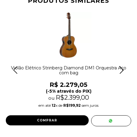
PRODUTOS SIMILARES
Violão Elétrico Strinberg Diamond DM1 Orquestra Aço
com bag
R$ 2.279,05
(-5% através do PIX)
R$2.399,00
ou
em até
12
x de
R$199,92
sem juros