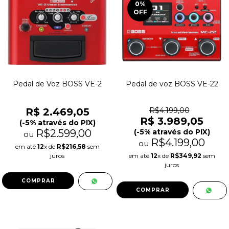
0
%
OFF
Pedal de Voz BOSS VE-2
Pedal de voz BOSS VE-22
R$ 2.469,05
R$4.199,00
R$ 3.989,05
(-5% através do PIX)
R$2.599,00
(-5% através do PIX)
ou
R$4.199,00
ou
em até
12
x de
R$216,58
sem
juros
em até
12
x de
R$349,92
sem
juros