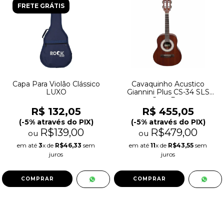
FRETE GRÁTIS
Capa Para Violão Clássico
Cavaquinho Acustico
LUXO
Giannini Plus CS-34 SLS
Com Bag
R$ 132,05
R$ 455,05
(-5% através do PIX)
(-5% através do PIX)
R$139,00
R$479,00
ou
ou
em até
3
x de
R$46,33
sem
em até
11
x de
R$43,55
sem
juros
juros