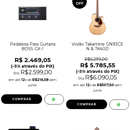
OFF
Pedaleira Para Guitarra
Violão Takamine GN93CE
BOSS GX-1
N & TK40D
R$ 2.469,05
R$6.299,00
R$ 5.785,55
(-5% através do PIX)
R$2.599,00
(-5% através do PIX)
ou
R$6.090,05
ou
em até
12
x de
R$216,58
sem
juros
em até
12
x de
R$507,50
sem
juros