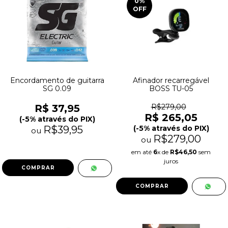
0
%
OFF
Encordamento de guitarra
Afinador recarregável
SG 0.09
BOSS TU-05
R$ 37,95
R$279,00
R$ 265,05
(-5% através do PIX)
R$39,95
(-5% através do PIX)
ou
R$279,00
ou
em até
6
x de
R$46,50
sem
juros