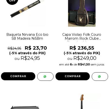
OFF
Baqueta Nirvana Eco bio
Capa Violao Folk Couro
5B Madeira Ni5Bm
Marrom Rock Clube
Sintetico Marrom
R$ 23,70
R$ 236,55
R$24,95
(-5% através do PIX)
(-5% através do PIX)
R$24,95
R$249,00
ou
ou
em até
6
x de
R$41,50
sem juros