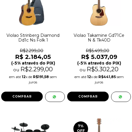
Violao Strinberg Diamond
Violao Takamine Gd71Ce
Dd1c Ns Folk 1
N & Tk40D
R$2.299,00
R$5.499,00
R$ 2.184,05
R$ 5.037,09
(-5% através do PIX)
(-5% através do PIX)
R$2.299,00
R$5.302,20
ou
ou
em até
12
x de
R$191,58
sem
em até
12
x de
R$441,85
sem
juros
juros
7
%
OFF