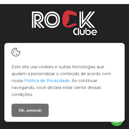
INSTITUCIONAL
Contato
Este site usa cookies e outras tecnologias que
Política de Entrega
ajudam a personalizar o conteúdo de acordo com
Política de Privacidade
nossa
Politica de Privacidade
. Ao continuar
Política de Troca e Devolução
navegando, você declara estar ciente dessas
Perguntas Frequentes
condições.
Sobre nós
Termos de Uso
Ok, entendi
Blog Rock Clube