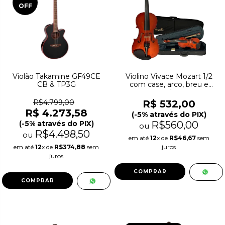
OFF
Violão Takamine GF49CE
Violino Vivace Mozart 1/2
CB & TP3G
com case, arco, breu e
cavalete
R$4.799,00
R$ 532,00
R$ 4.273,58
(-5% através do PIX)
(-5% através do PIX)
R$560,00
ou
R$4.498,50
ou
em até
12
x de
R$46,67
sem
em até
12
x de
R$374,88
sem
juros
juros