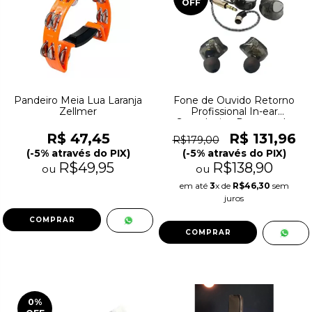
OFF
Pandeiro Meia Lua Laranja
Fone de Ouvido Retorno
Zellmer
Profissional In-ear
Soundvoice Retorno de
Palco IE-02
R$ 47,45
R$ 131,96
R$179,00
(-5% através do PIX)
(-5% através do PIX)
R$49,95
R$138,90
ou
ou
em até
3
x de
R$46,30
sem
juros
0
%