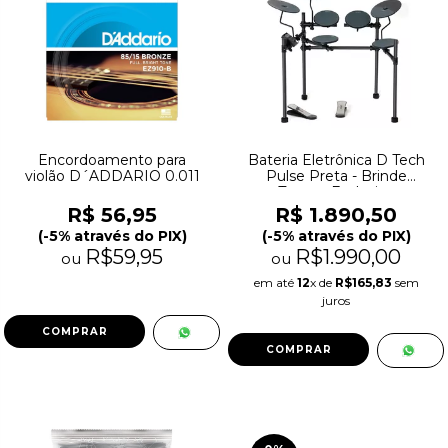
Encordoamento para
Bateria Eletrônica D Tech
violão D´ADDARIO 0.011
Pulse Preta - Brinde
Tapete Exclusivo
R$ 56,95
R$ 1.890,50
(-5% através do PIX)
(-5% através do PIX)
R$59,95
R$1.990,00
ou
ou
em até
12
x de
R$165,83
sem
juros