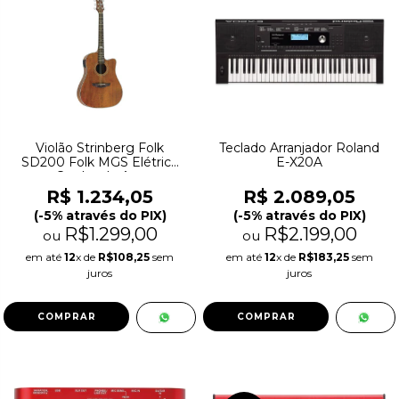
Violão Strinberg Folk
Teclado Arranjador Roland
SD200 Folk MGS Elétrico
E-X20A
Cordas de Aço
R$ 1.234,05
R$ 2.089,05
(-5% através do PIX)
(-5% através do PIX)
R$1.299,00
R$2.199,00
ou
ou
em até
12
x de
R$108,25
sem
em até
12
x de
R$183,25
sem
juros
juros