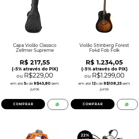
Capa Violão Classico
Violão Strinberg Forest
Zellmer Supreme
Fs4d Fob Folk
R$ 217,55
R$ 1.234,05
(-5% através do PIX)
(-5% através do PIX)
R$229,00
R$1.299,00
ou
ou
em até
5
x de
R$45,80
sem
em até
12
x de
R$108,25
sem
juros
juros
22
%