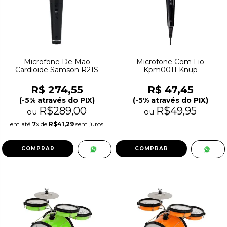
Microfone De Mao
Microfone Com Fio
Cardioide Samson R21S
Kpm0011 Knup
R$ 274,55
R$ 47,45
(-5% através do PIX)
(-5% através do PIX)
R$289,00
R$49,95
ou
ou
em até
7
x de
R$41,29
sem juros