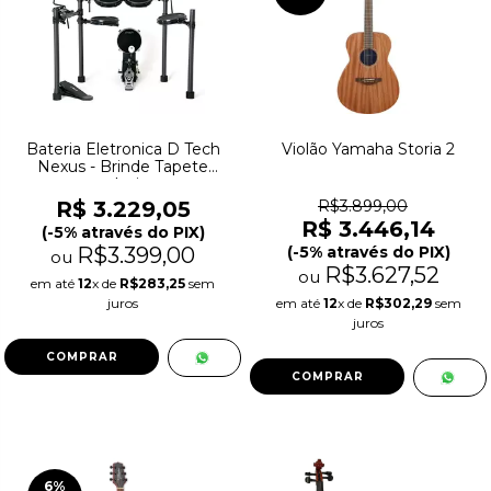
Bateria Eletronica D Tech
Violão Yamaha Storia 2
Nexus - Brinde Tapete
exclusivo
R$ 3.229,05
R$3.899,00
R$ 3.446,14
(-5% através do PIX)
R$3.399,00
(-5% através do PIX)
ou
R$3.627,52
ou
em até
12
x de
R$283,25
sem
juros
em até
12
x de
R$302,29
sem
juros
6
%