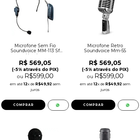
Microfone Sem Fio
Microfone Retro
Soundvoice MM-113 Sf
Soundvoice Mm-55
Headset
R$ 569,05
R$ 569,05
(-5% através do PIX)
(-5% através do PIX)
R$599,00
R$599,00
ou
ou
em até
12
x de
R$49,92
sem
em até
12
x de
R$49,92
sem
juros
juros