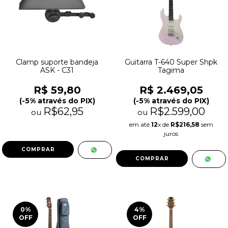
Clamp suporte bandeja
Guitarra T-640 Super Shpk
ASK - C31
Tagima
R$ 59,80
R$ 2.469,05
(-5% através do PIX)
(-5% através do PIX)
R$62,95
R$2.599,00
ou
ou
em até
12
x de
R$216,58
sem
juros
0
%
4
%
OFF
OFF