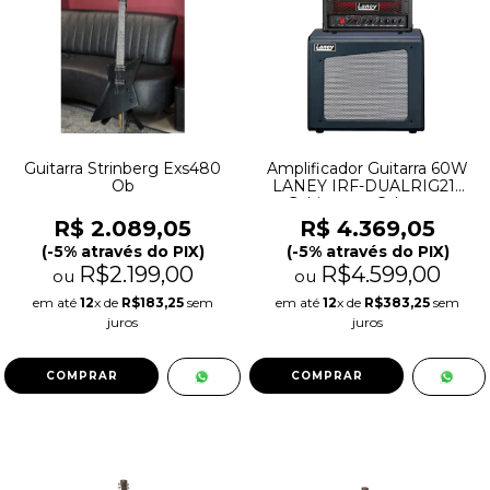
Guitarra Strinberg Exs480
Amplificador Guitarra 60W
Ob
LANEY IRF-DUALRIG212
Gabinete e Cabeçote
R$ 2.089,05
R$ 4.369,05
(-5% através do PIX)
(-5% através do PIX)
R$2.199,00
R$4.599,00
ou
ou
em até
12
x de
R$183,25
sem
em até
12
x de
R$383,25
sem
juros
juros