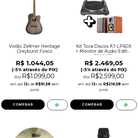
Violão Zellmer Heritage
Kit Toca Discos AT-LP60X
Greyburst Fosco
+ Monitor de Audio Edifier
R1000T4
R$ 1.044,05
R$ 2.469,05
(-5% através do PIX)
(-5% através do PIX)
R$1.099,00
R$2.599,00
ou
ou
em até
12
x de
R$91,58
sem
em até
12
x de
R$216,58
sem
juros
juros