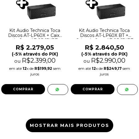
Kit Audio Technica Toca
Kit Audio Technica Toca
Discos AT-LP60X + Caixa
Discos AT-LP60X BT +
de Som AT-SP65XBT
Caixa de Som AT-SP65XBT
R$ 2.279,05
R$ 2.840,50
(-5% através do PIX)
(-5% através do PIX)
R$2.399,00
R$2.990,00
ou
ou
em até
12
x de
R$199,92
sem
em até
12
x de
R$249,17
sem
juros
juros
MOSTRAR MAIS PRODUTOS