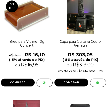
0
%
OFF
Breu para Violino 10g
Capa para Guitarra Couro
Concert
Premium
R$ 16,10
R$ 303,05
R$16,95
(-5% através do PIX)
(-5% através do PIX)
R$16,95
R$319,00
ou
ou
em até
7
x de
R$45,57
sem juros