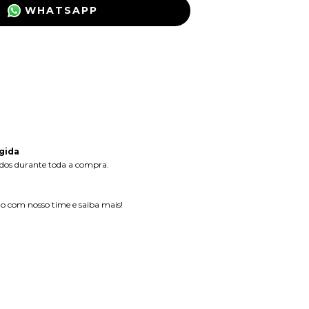
WHATSAPP
ALTERAR CEP
:
CALCULAR
s dados de entrega
gida
dos durante toda a compra.
 com nosso time e saiba mais!