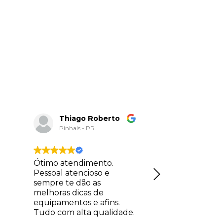
Thiago Roberto
Danie
Pinhais - PR
Pinhais 
Ótimo atendimento.
A loja é com
Pessoal atencioso e
termos de va
sempre te dão as
tanto na par
melhoras dicas de
papelaria q
equipamentos e afins.
parte técnic
Tudo com alta qualidade.
instrumento