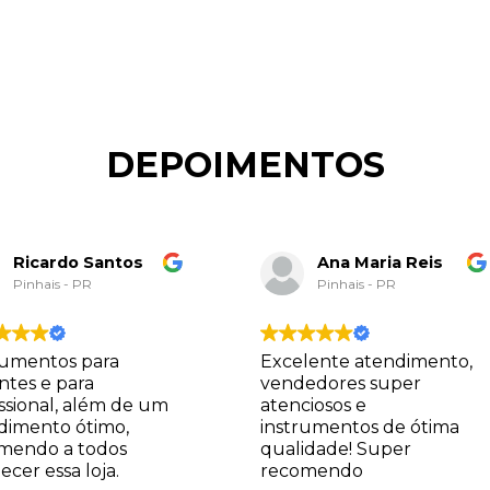
DEPOIMENTOS
Ricardo Santos
Ana Maria Reis
Pinhais - PR
Pinhais - PR
rumentos para
Excelente atendimento,
antes e para
vendedores super
issional, além de um
atenciosos e
dimento ótimo,
instrumentos de ótima
mendo a todos
qualidade! Super
cer essa loja.
recomendo