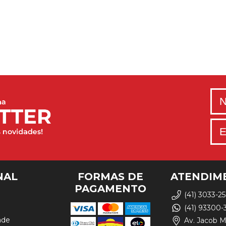
NAL
FORMAS DE
ATENDIM
PAGAMENTO
(41) 3033-2
(41) 93300-
ade
Av. Jacob M