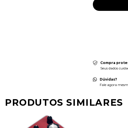
Meios de envio
Entregas para o CEP
Faça login
e use seu
Não sei meu CEP
Compra prote
Seus dados cuida
Dúvidas?
Fale agora mesmo
PRODUTOS SIMILARES