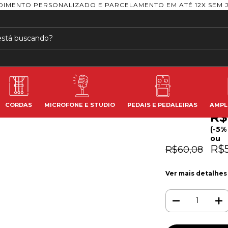
DIMENTO PERSONALIZADO E PARCELAMENTO EM ATÉ 12X SEM 
Início
>
Pedais e 
FONTE CHAVEAD
FONTE
4 PED
HAYON
CORDAS
MICROFONE E STUDIO
PEDAIS E PEDALEIRAS
AMPL
R$
(-5%
ou
R$5
R$60,08
Ver mais detalhes